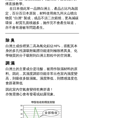
傅直接教學。
在日本僅此單一品牌白洲土，產品占比均為固
定，百分百日本原裝，材料使用南九州火山噴出
物質 "白洲" 製成，成品不須二次鍛燒，更為減碳
環保，材質孔面積越多，施作完不會產生味道，
亦不會有過敏等問題產生。
除 臭
白洲土成份裡第二高為氧化鋁佔16%，搭配其本
身的多孔性讓吸附氣體功能達到極致將異臭、化
學物質的分子吸附到白洲土顆粒中的空洞裏。
調 濕
白洲土的主要成分是珪酸，被用作除濕材料的原
料。因此，其濕度調節功能非常出色室內濕度變
高，則吸收多餘濕氣。濕度降低，則體感溫度也
會跟著降低
因此室內空氣會變得乾爽舒適 !
亦無需擔心會有發霉或結露現象。