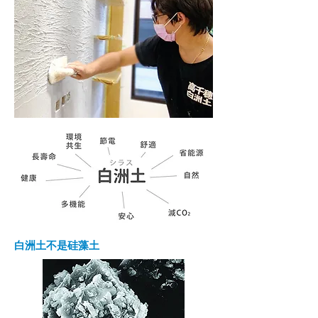
白洲土不是硅藻土