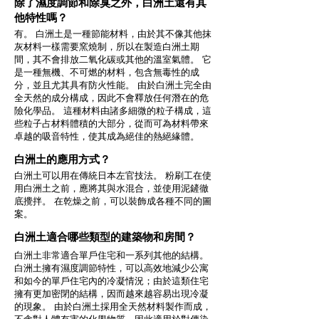
除了濕度調節和除臭之外，白洲土還有其
他特性嗎？
有。 白洲土是一種節能材料，由於其不像其他抹
灰材料一樣需要窯燒制，所以在製造白洲土期
間，其不會排放二氧化碳或其他的溫室氣體。 它
是一種無機、不可燃的材料，包含無毒性的成
分，並且尤其具有防火性能。 由於白洲土完全由
全天然的成分構成，因此不會釋放任何潛在的危
險化學品。 這種材料由諸多細微的粒子構成，這
些粒子占材料體積的大部分，從而可為材料帶來
卓越的吸音特性，使其成為絕佳的熱絕緣體。
白洲土的應用方式？
白洲土可以用在傳統日本左官技法。 粉刷工在使
用白洲土之前，應將其與水混合，並使用泥鏟徹
底攪拌。 在乾燥之前，可以裝飾成各種不同的圖
案。
白洲土適合哪些類型的建築物和房間？
白洲土非常適合單戶住宅和一系列其他的結構。
白洲土擁有濕度調節特性，可以高效地減少公寓
和如今的單戶住宅內的冷凝情況；由於這類住宅
擁有更加密閉的結構，因而越來越容易出現冷凝
的現象。 由於白洲土採用全天然材料製作而成，