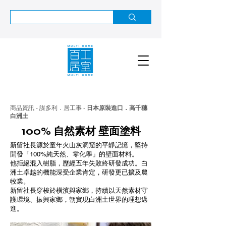
商品資訊 - 謀多利．居工事 -
日本原裝進口．高千穗
白洲土
100% 自然素材 壁面塗料
新留社長源於童年火山灰洞窟的平靜記憶，堅持
開發「100%純天然、零化學」的壁面材料。
他拒絕混入樹脂，歷經五年失敗終研發成功。白
洲土卓越的機能深受企業肯定，研發更已擴及農
牧業。
新留社長穿梭於橫濱與家鄉，持續以天然素材守
護環境、振興家鄉，朝實現白洲土世界的理想邁
進。