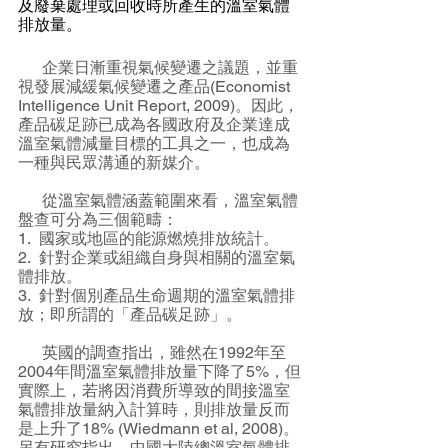
及廢棄處理或回收時所產生的溫室氣體
排放量。
企業日漸重視氣候變遷之議題，並重
視發展減緩氣候變遷之產品(Economist 
Intelligence Unit Report, 2009)。因此，
產品碳足跡已成為各國政府及企業達成
溫室氣體減量目標的工具之一，也成為
一種與民眾溝通的新媒介。
      從溫室氣體涵蓋範圍來看，溫室氣體
盤查可分為三個範疇：
1.
國家或地區的能源燃燒排放統計。
2.
針對企業或組織自身與相關的溫室氣
體排放。 
3.
針對個別產品生命週期的溫室氣體排
放；即所謂的「產品碳足跡」。
      英國的調查指出，雖然在1992年至
2004年間溫室氣體排放量下降了5%，但
實際上，若將因消費所導致的間接溫室
氣體排放量納入計算時，則排放量反而
是上升了18% (Wiedmann et al, 2008)。
另有研究指出，中國大陸總溫室氣體排