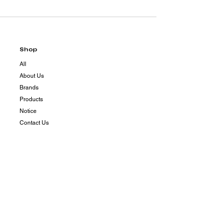
Shop
All
About Us
Brands
Products
Notice
Contact Us
Contact
總 公 司｜
103 台北市大同區民族西路278號