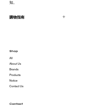
知。
購物指南
請聯絡我們：+886225996555
Shop
All
About Us
Brands
Products
Notice
Contact Us
Contact