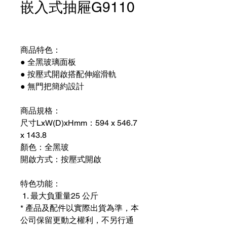
嵌入式抽屜G9110
商品特色：
● 全黑玻璃面板
● 按壓式開啟搭配伸縮滑軌
● 無門把簡約設計
商品規格：
尺寸LxW(D)xHmm：594 x 546.7
x 143.8
顏色：全黑玻
開啟方式：按壓式開啟
特色功能：
最大負重量25 公斤
* 產品及配件以實際出貨為準，本
公司保留更動之權利，不另行通