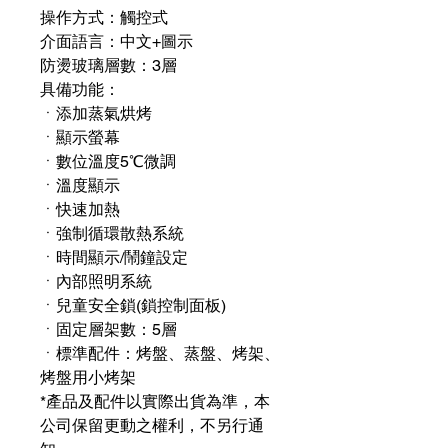
操作方式：觸控式
介面語言：中文+圖示
防燙玻璃層數：3層
具備功能：
ㆍ添加蒸氣烘烤
ㆍ顯示螢幕
ㆍ數位溫度5℃微調
ㆍ溫度顯示
ㆍ快速加熱
ㆍ強制循環散熱系統
ㆍ時間顯示/鬧鐘設定
ㆍ內部照明系統
ㆍ兒童安全鎖(鎖控制面板)
ㆍ固定層架數：5層
ㆍ標準配件：烤盤、蒸盤、烤架、
烤盤用小烤架
*產品及配件以實際出貨為準，本
公司保留更動之權利，不另行通