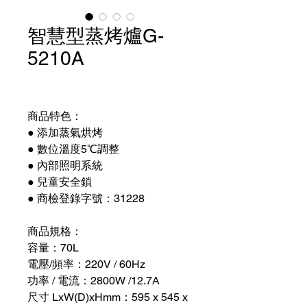
智慧型蒸烤爐G-
5210A
商品特色：
● 添加蒸氣烘烤
● 數位溫度5℃調整
● 內部照明系統
● 兒童安全鎖
● 商檢登錄字號：31228
商品規格：
容量：70L
電壓/頻率：220V / 60Hz
功率 / 電流：2800W /12.7A
尺寸 LxW(D)xHmm：595 x 545 x