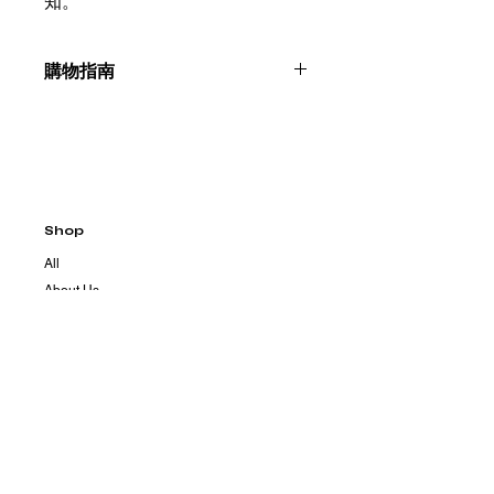
知。
購物指南
請聯絡我們：+886225996555
Shop
All
About Us
Brands
Products
Notice
Contact Us
Contact