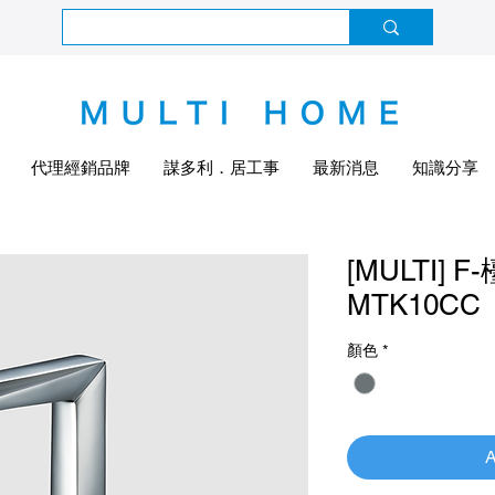
代理經銷品牌
謀多利．居工事
最新消息
知識分享
[MULTI]
MTK10CC
顏色
*
A