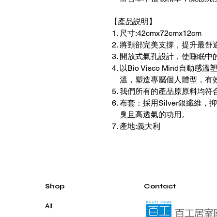
【產品説明】
尺寸:42cmx72cmx12cm
將頸部完美支撐，提升最舒
開放式氣孔設計，使睡眠中
以Bio Visco Mind
溫，塑造專屬個人體型，有
我們所有的產品原原料均符
布套：採用Silver銀纖維
臭且高透氣的功用。
產地:義大利
Shop
Contact
All