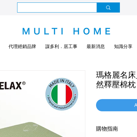
代理經銷品牌
謀多利．居工事
最新消息
知識分享
瑪格麗名床
然釋壓棉枕
A
購物指南