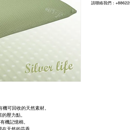
請聯絡我們：+886225
有機可回收的天然素材。
當的壓力點。
溫塑型有機記憶棉。
浸在天然的芬香。