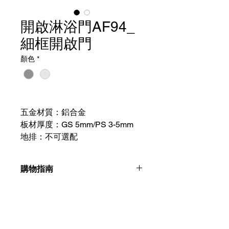
開啟淋浴門AF94_
細框開啟門
顏色
*
五金材質：鋁合金
板材厚度：GS 5mm/PS 3-5mm
地排：不可選配
購物指南
請聯絡我們：+886225996555