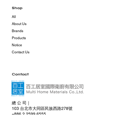
Shop
All
About Us
Brands
Products
Notice
Contact Us
Contact
總 公 司｜
103 台北市大同區民族西路278號
+886 2 2599 6555
+886 981 830 285
multihome0830@gmail.com