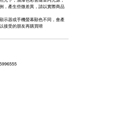
然光下，油漆色彩會隨室內光源，
例，產生些微差異，請以實際商品
顯示器或手機螢幕顯色不同，會產
以接受的朋友再購買唷
996555