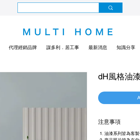
代理經銷品牌
謀多利．居工事
最新消息
知識分享
dH風格油
A
注意事項
油漆系列皆為客製