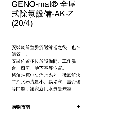
GENO-mat® 全屋
式除氯設備-AK-Z
(20/4)
安裝於前置雜質過濾器之後，也在
總管上。
安裝位置多位於設備間、工作腸
台、廚房、地下室等位置。
格溫拜克中央淨水系列，徹底解決
了淨水器流量小、易堵塞、壽命短
等問題，讓家庭用水無憂無氯。
購物指南
請聯絡我們：+886225996555