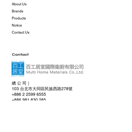
About Us
Brands
Products
Notice
Contact Us
Contact
總 公 司｜
103 台北市大同區民族西路278號
+886 2 2599 6555
+886 981 830 285
multihome0830@gmail.com