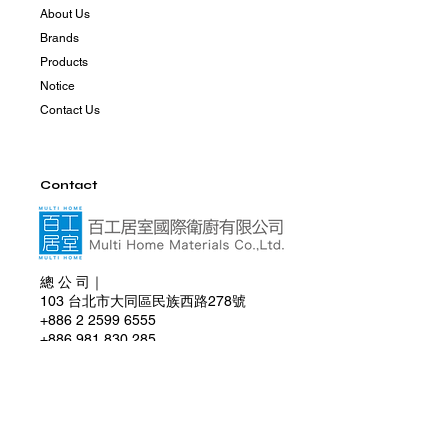
About Us
Brands
Products
Notice
Contact Us
Contact
總 公 司｜
103 台北市大同區民族西路278號
+886 2 2599 6555
+886 981 830 285
multihome0830@gmail.com