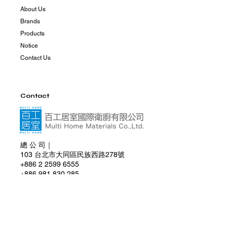
About Us
Brands
Products
Notice
Contact Us
Contact
總 公 司｜
103 台北市大同區民族西路278號
+886 2 2599 6555
+886 981 830 285
multihome0830@gmail.com