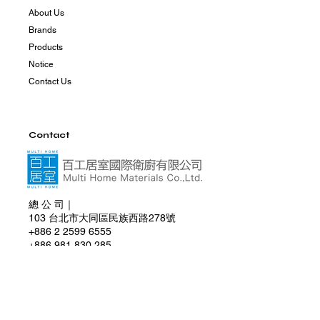
About Us
Brands
Products
Notice
Contact Us
Contact
總 公 司｜
103 台北市大同區民族西路278號
+886 2 2599 6555
+886 981 830 285
multihome0830@gmail.com