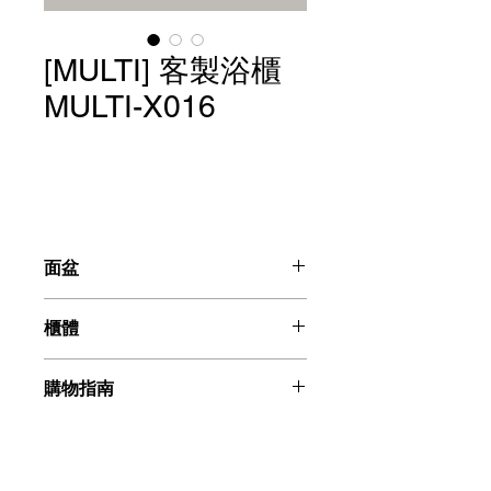
[MULTI] 客製浴櫃
MULTI-X016
面盆
AL-2298V
櫃體
SIZES：寬400(L) x 深550(D) x 高
190(H) mm
MULTI-016
【日本原裝】獨家奈米技術，使用後水
購物指南
SIZES：寬900(L) x 深560(D) x 高
珠污垢不易附著在陶瓷表面，抗污抗菌
500(H) mm
力強，保持陶瓷表面光亮細膩，持久如
請聯絡我們：+886225996555
材質：PP發泡板、人造石檯面
新