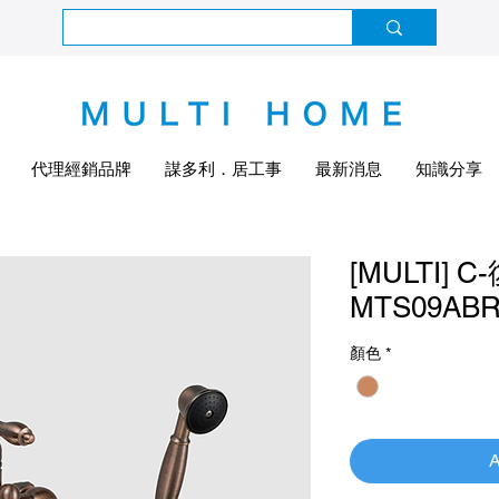
代理經銷品牌
謀多利．居工事
最新消息
知識分享
[MULTI]
MTS09AB
顏色
*
A