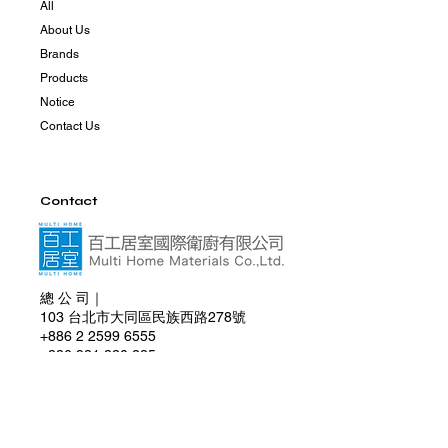
All
About Us
Brands
Products
Notice
Contact Us
Contact
總 公 司｜
103 台北市大同區民族西路278號
+886 2 2599 6555
+886 981 830 285
multihome0830@gmail.com