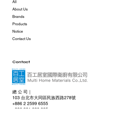
All
About Us
Brands
Products
Notice
Contact Us
Contact
總 公 司｜
103 台北市大同區民族西路278號
+886 2 2599 6555
+886 981 830 285
multihome0830@gmail.com