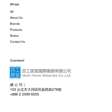
Shop
All
About Us
Brands
Products
Notice
Contact Us
Contact
總 公 司｜
103 台北市大同區民族西路278號
+886 2 2599 6555
+886 981 830 285
multihome0830@gmail.com