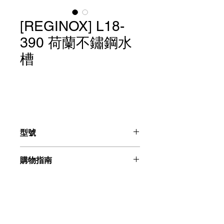
[REGINOX] L18-
390 荷蘭不鏽鋼水
槽
型號
荷蘭不鏽鋼水槽：L18-390
購物指南
請聯絡我們：+886225996555