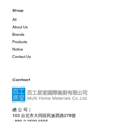
Shop
All
About Us
Brands
Products
Notice
Contact Us
Contact
總 公 司｜
103 台北市大同區民族西路278號
+886 2 2599 6555
+886 981 830 285
multihome0830@gmail.com