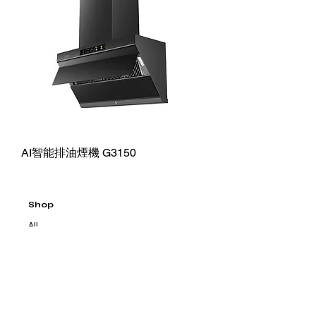
AI智能排油煙機 G3150
Shop
All
About Us
Brands
Products
Notice
Contact Us