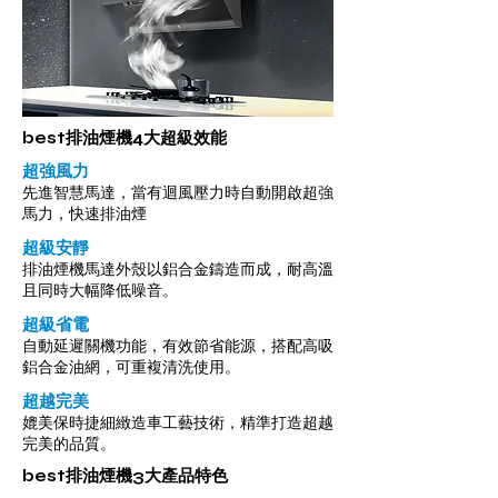
best排油煙機4大超級效能
超強風力
先進智慧馬達，當有迴風壓力時自動開啟超強
馬力，快速排油煙
超級安靜
排油煙機馬達外殼以鋁合金鑄造而成，耐高溫
且同時大幅降低噪音。
超級省電
​自動延遲關機功能，有效節省能源，搭配高吸
鋁合金油網，可重複清洗使用。
超越完美
​媲美保時捷細緻造車工藝技術，精準打造超越
完美的品質。
best排油煙機3大產品特色