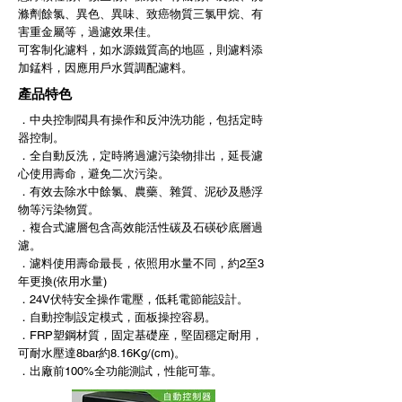
滌劑餘氯、異色、異味、致癌物質三氯甲烷、有
害重金屬等，過濾效果佳。
可客制化濾料，如水源鐵質高的地區，則濾料添
加錳料，因應用戶水質調配濾料。
產品特色
．中央控制閥具有操作和反沖洗功能，包括定時
器控制。
．全自動反洗，定時將過濾污染物排出，延長濾
心使用壽命，避免二次污染。
．有效去除水中餘氯、農藥、雜質、泥砂及懸浮
物等污染物質。
．複合式濾層包含高效能活性碳及石碤砂底層過
濾。
．濾料使用壽命最長，依照用水量不同，約2至3
年更換(依用水量)
．24V伏特安全操作電壓，低耗電節能設計。
．自動控制設定模式，面板操控容易。
．FRP塑鋼材質，固定基礎座，堅固穩定耐用，
可耐水壓達8bar約8.16Kg/(cm)。
．出廠前100%全功能測試，性能可靠。