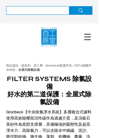
商品資訊 - 謀多利．居工事 - Grünbeck格溫拜克_100%德國淨
水科技 -
全屋式除氯設備
FILTER SYSTEMS 除氯設
備
好水的第二道保護：全屋式除
氯設備
Grünbeck【中央除氯淨水系統】多層複合式濾料
使用高效能椰殼活性碳作為過濾介質，及頂級石
英砂作為底部支撐層，具備極強的吸附性及超高
淨水力、高除氯力，可以去除水中鐵鏽、泥沙、
懸浮顆粒物、微生物、藻類、有機物、農藥、洗